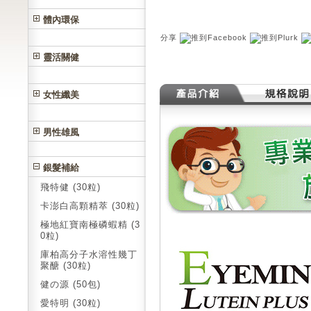
體內環保
分享
靈活關健
女性纖美
男性雄風
銀髮補給
飛特健 (30粒)
卡澎白高顆精萃 (30粒)
極地紅寶南極磷蝦精 (3
0粒)
庫柏高分子水溶性幾丁
聚醣 (30粒)
健の源 (50包)
愛特明 (30粒)