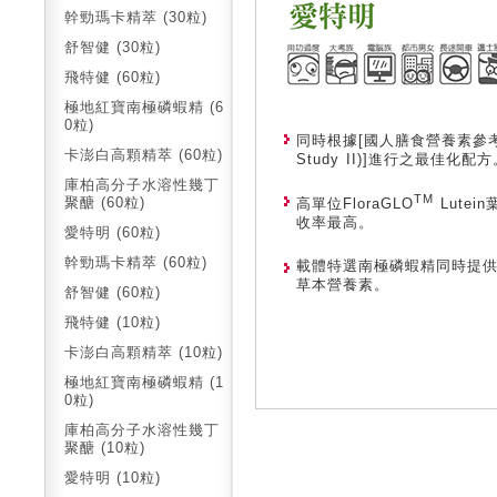
幹勁瑪卡精萃 (30粒)
舒智健 (30粒)
飛特健 (60粒)
極地紅寶南極磷蝦精 (6
0粒)
同時根據[國人膳食營養素參考攝取量(
卡澎白高顆精萃 (60粒)
Study II)]進行之最佳化配方
庫柏高分子水溶性幾丁
TM
聚醣 (60粒)
高單位FloraGLO
Lutein
收率最高。
愛特明 (60粒)
幹勁瑪卡精萃 (60粒)
載體特選南極磷蝦精同時提供蝦
草本營養素。
舒智健 (60粒)
飛特健 (10粒)
卡澎白高顆精萃 (10粒)
極地紅寶南極磷蝦精 (1
0粒)
庫柏高分子水溶性幾丁
聚醣 (10粒)
愛特明 (10粒)