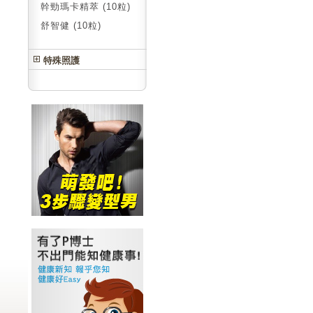
幹勁瑪卡精萃 (10粒)
舒智健 (10粒)
特殊照護