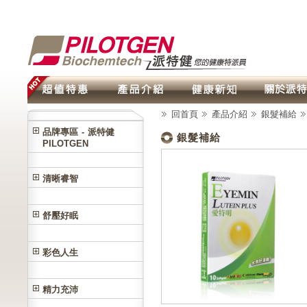
回首頁
產品介紹
銀髮補給
品牌專區 - 派特健
銀髮補給
PILOTGEN
清晰睿智
舒壓好眠
彩色人生
精力充沛