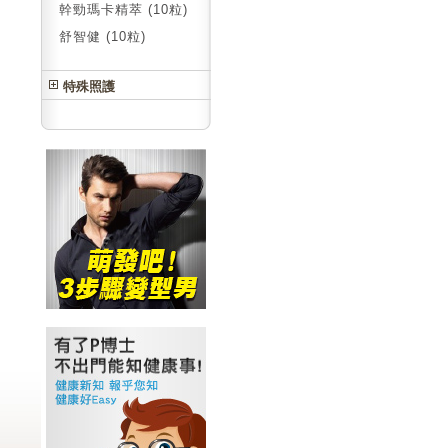
幹勁瑪卡精萃 (10粒)
舒智健 (10粒)
特殊照護