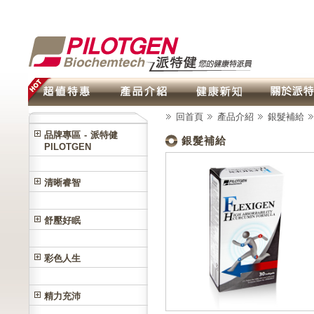
回首頁
產品介紹
銀髮補給
品牌專區 - 派特健
銀髮補給
PILOTGEN
清晰睿智
舒壓好眠
彩色人生
精力充沛