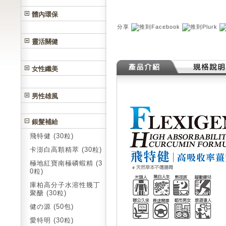
體內環保
分享
靈活關健
女性纖美
男性雄風
銀髮補給
飛特健 (30粒)
卡澎白高顆精萃 (30粒)
極地紅寶南極磷蝦精 (3
0粒)
庫柏高分子水溶性幾丁
聚醣 (30粒)
健の源 (50包)
愛特明 (30粒)