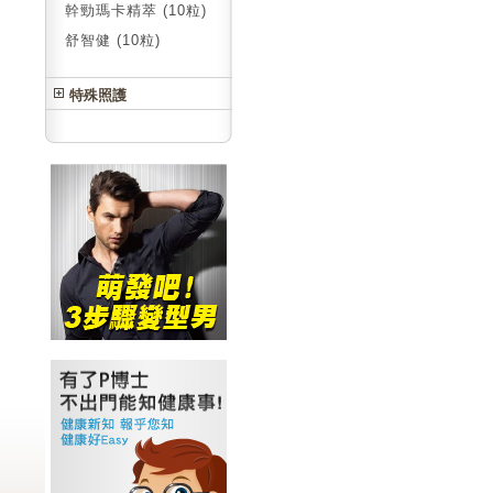
幹勁瑪卡精萃 (10粒)
舒智健 (10粒)
特殊照護