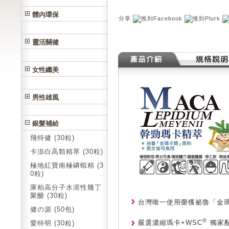
體內環保
分享
靈活關健
女性纖美
男性雄風
銀髮補給
飛特健 (30粒)
卡澎白高顆精萃 (30粒)
極地紅寶南極磷蝦精 (3
0粒)
庫柏高分子水溶性幾丁
聚醣 (30粒)
台灣唯一使用榮獲祕魯「金
健の源 (50包)
®
嚴選濃縮瑪卡+WSC
獨家配
愛特明 (30粒)