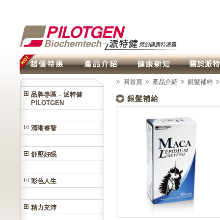
回首頁
產品介紹
銀髮補給
品牌專區 - 派特健
銀髮補給
PILOTGEN
清晰睿智
舒壓好眠
彩色人生
精力充沛