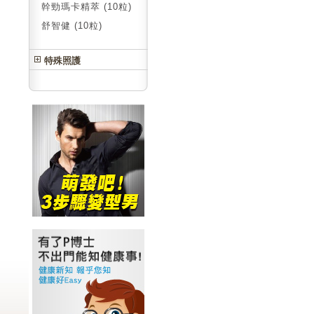
幹勁瑪卡精萃 (10粒)
舒智健 (10粒)
特殊照護