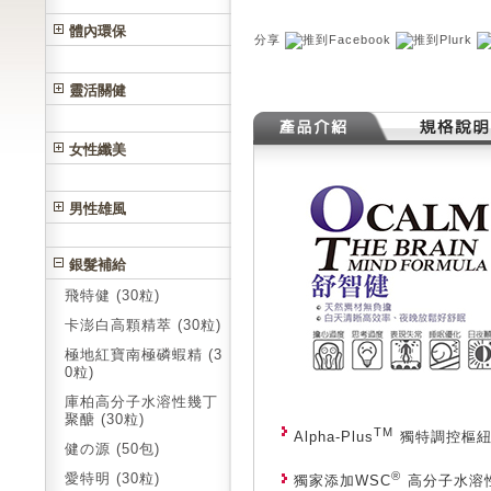
體內環保
分享
靈活關健
女性纖美
男性雄風
銀髮補給
飛特健 (30粒)
卡澎白高顆精萃 (30粒)
極地紅寶南極磷蝦精 (3
0粒)
庫柏高分子水溶性幾丁
聚醣 (30粒)
TM
Alpha-Plus
獨特調控樞紐
健の源 (50包)
®
愛特明 (30粒)
獨家添加WSC
高分子水溶