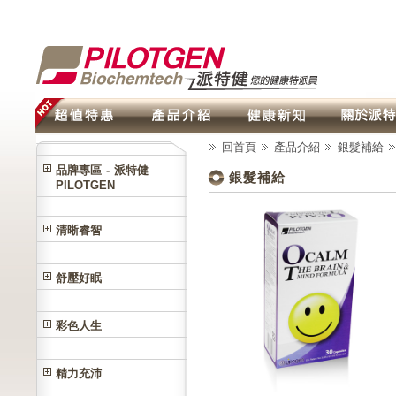
回首頁
產品介紹
銀髮補給
品牌專區 - 派特健
銀髮補給
PILOTGEN
清晰睿智
舒壓好眠
彩色人生
精力充沛