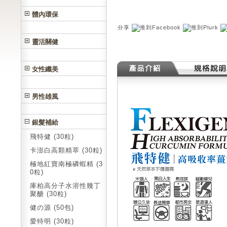
體內環保
分享
靈活關健
女性纖美
男性雄風
銀髮補給
飛特健 (30粒)
卡澎白高顆精萃 (30粒)
極地紅寶南極磷蝦精 (3
0粒)
庫柏高分子水溶性幾丁
聚醣 (30粒)
健の源 (50包)
愛特明 (30粒)