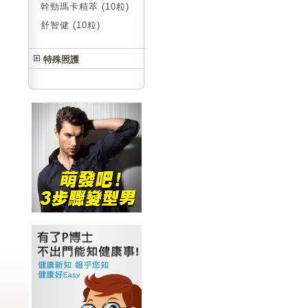
幹勁瑪卡精萃 (10粒)
舒智健 (10粒)
特殊照護