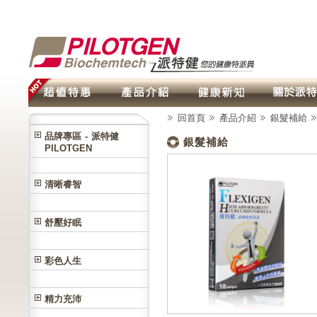
回首頁
產品介紹
銀髮補給
品牌專區 - 派特健
銀髮補給
PILOTGEN
清晰睿智
舒壓好眠
彩色人生
精力充沛