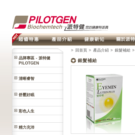
回首頁
產品介紹
銀髮補給
品牌專區 - 派特健
銀髮補給
PILOTGEN
清晰睿智
舒壓好眠
彩色人生
精力充沛