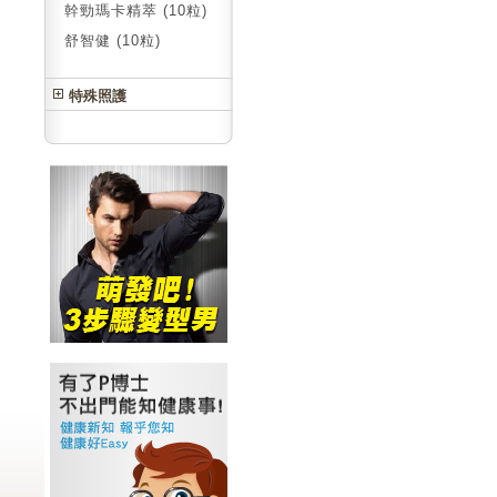
幹勁瑪卡精萃 (10粒)
舒智健 (10粒)
特殊照護