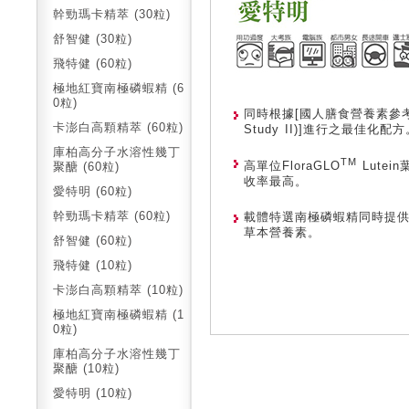
幹勁瑪卡精萃 (30粒)
舒智健 (30粒)
飛特健 (60粒)
極地紅寶南極磷蝦精 (6
0粒)
同時根據[國人膳食營養素參考攝取量(
卡澎白高顆精萃 (60粒)
Study II)]進行之最佳化配方
庫柏高分子水溶性幾丁
TM
高單位FloraGLO
Lutein
聚醣 (60粒)
收率最高。
愛特明 (60粒)
幹勁瑪卡精萃 (60粒)
載體特選南極磷蝦精同時提供蝦
草本營養素。
舒智健 (60粒)
飛特健 (10粒)
卡澎白高顆精萃 (10粒)
極地紅寶南極磷蝦精 (1
0粒)
庫柏高分子水溶性幾丁
聚醣 (10粒)
愛特明 (10粒)