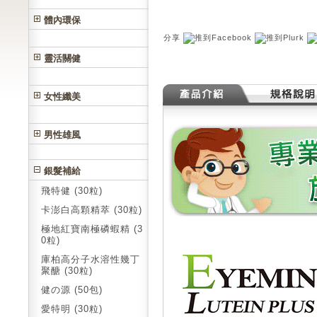
體內環保
分享
靈活關健
女性纖美
男性雄風
銀髮補給
飛特健 (30粒)
卡澎白高顆精萃 (30粒)
極地紅寶南極磷蝦精 (3
0粒)
庫柏高分子水溶性幾丁
聚醣 (30粒)
健の源 (50包)
愛特明 (30粒)