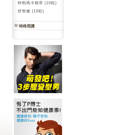
幹勁瑪卡精萃 (10粒)
舒智健 (10粒)
特殊照護