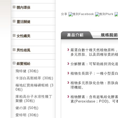
體內環保
分享
靈活關健
女性纖美
嚴選自數十種天然植物原料
男性雄風
多元胜肽、以及四種珍貴的
銀髮補給
分解酵素：可幫助維持消化
飛特健 (30粒)
植物生長因子：一種小型蛋
卡澎白高顆精萃 (30粒)
植物多元胜肽化合物：胜肽
極地紅寶南極磷蝦精 (3
理機能。
0粒)
庫柏高分子水溶性幾丁
植物酵素：含有超氧歧化酵素(Sup
聚醣 (30粒)
素(Peroxidase；POD)
健の源 (50包)
愛特明 (30粒)