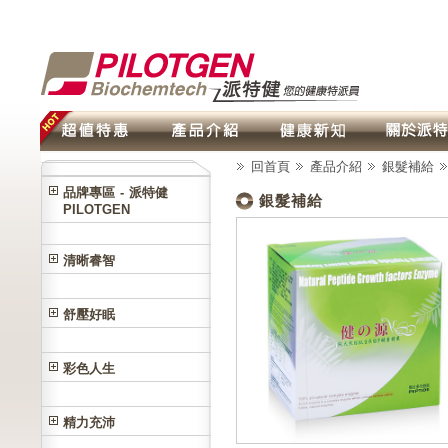
回首頁
產品介紹
銀髮補給
品牌專區 - 派特健
銀髮補給
PILOTGEN
清晰睿智
舒壓好眠
彩色人生
精力充沛