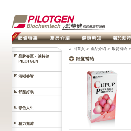
回首頁
產品介紹
銀髮補給
品牌專區 - 派特健
銀髮補給
PILOTGEN
清晰睿智
舒壓好眠
彩色人生
精力充沛