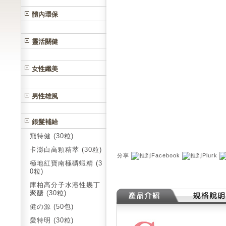
體內環保
靈活關健
女性纖美
男性雄風
銀髮補給
飛特健 (30粒)
卡澎白高顆精萃 (30粒)
分享
極地紅寶南極磷蝦精 (3
0粒)
庫柏高分子水溶性幾丁
聚醣 (30粒)
健の源 (50包)
愛特明 (30粒)