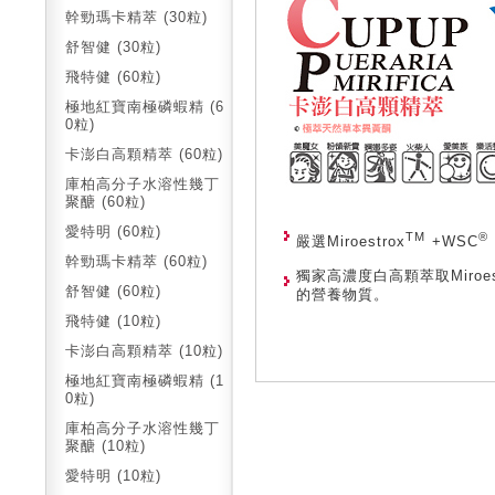
幹勁瑪卡精萃 (30粒)
舒智健 (30粒)
飛特健 (60粒)
極地紅寶南極磷蝦精 (6
0粒)
卡澎白高顆精萃 (60粒)
庫柏高分子水溶性幾丁
聚醣 (60粒)
愛特明 (60粒)
TM
®
嚴選Miroestrox
+WSC
幹勁瑪卡精萃 (60粒)
獨家高濃度白高顆萃取Miroe
舒智健 (60粒)
的營養物質。
飛特健 (10粒)
卡澎白高顆精萃 (10粒)
極地紅寶南極磷蝦精 (1
0粒)
庫柏高分子水溶性幾丁
聚醣 (10粒)
愛特明 (10粒)