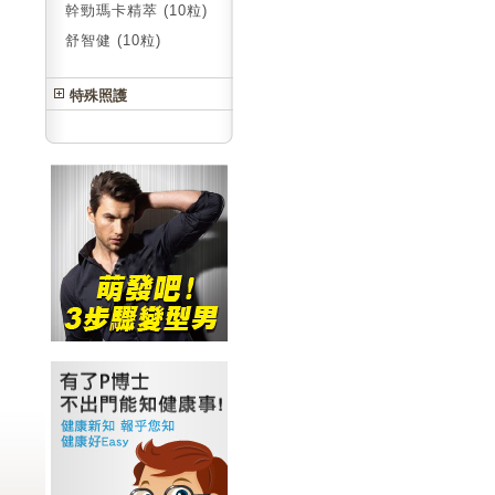
幹勁瑪卡精萃 (10粒)
舒智健 (10粒)
特殊照護