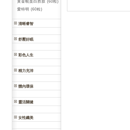
黃金蜆蛋白胜肽 (60粒)
愛特明 (60粒)
清晰睿智
舒壓好眠
彩色人生
精力充沛
體內環保
靈活關健
女性纖美