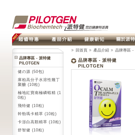
回首頁
產品介紹
品牌專區 - 
品牌專區 - 派特健
品牌專區 - 派特健
PILOTGEN
PILOTGEN
健の源 (50包)
庫柏高分子水溶性幾丁
聚醣 (10粒)
極地紅寶南極磷蝦精 (1
0粒)
飛特健 (10粒)
幹勁瑪卡精萃 (10粒)
卡澎白高顆精萃 (10粒)
舒智健 (10粒)