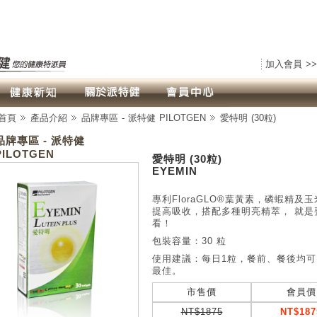
加入會員 >>
首頁
產品介紹
品牌專區 - 派特健 PILOTGEN
愛特明 (30粒)
品牌專區 - 派特健
PILOTGEN
愛特明 (30粒)
EYEMIN
專利FloraGLO®葉黃素，磷蝦精及
提高吸收，搭配多種明亮精萃， 就是
看！
包裝容量：30 粒
使用建議：每日1粒，餐前、餐後均可
最佳。
市售價
會員價
NT$1875
NT$187