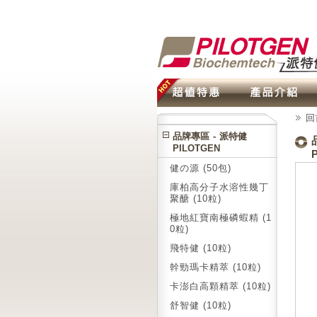
回
品牌專區 - 派特健
PILOTGEN
健の源 (50包)
庫柏高分子水溶性幾丁
聚醣 (10粒)
極地紅寶南極磷蝦精 (1
0粒)
飛特健 (10粒)
幹勁瑪卡精萃 (10粒)
卡澎白高顆精萃 (10粒)
舒智健 (10粒)