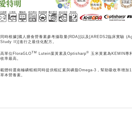
同時根據[國人膳食營養素參考攝取量(RDA)]以及[AREDS2臨床實驗 (Age Re
Study II)]進行之最佳化配方。
TM
®
高單位FloraGLO
Lutein葉黃素及Optisharp
玉米黃素為KEMIN專
收率最高。
載體特選南極磷蝦精同時提供蝦紅素與磷脂Omega-3，幫助吸收率增加
草本營養素。