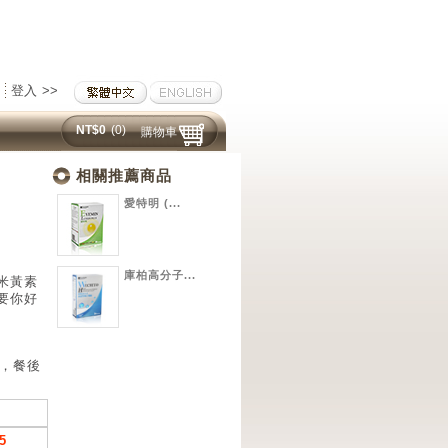
登入 >>
NT$0
(0)
購物車
相關推薦商品
愛特明 (...
庫柏高分子...
玉米黃素
要你好
，餐後
5