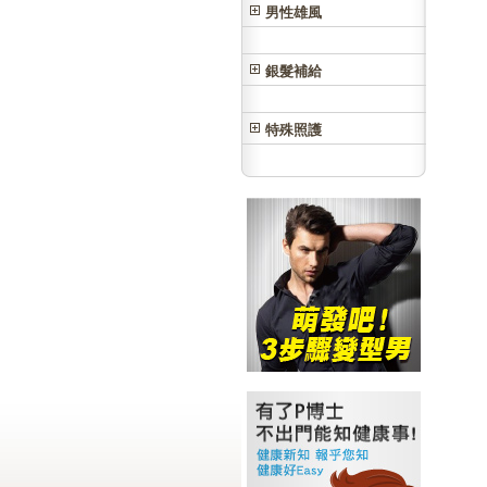
男性雄風
銀髮補給
特殊照護