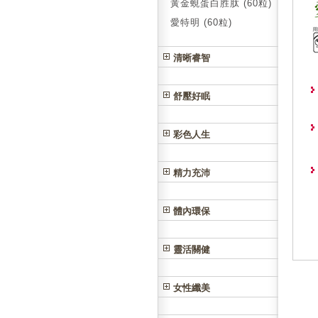
黃金蜆蛋白胜肽 (60粒)
愛特明 (60粒)
清晰睿智
舒壓好眠
彩色人生
精力充沛
體內環保
靈活關健
女性纖美