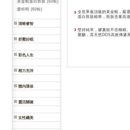
黃金蜆蛋白胜肽 (60粒)
愛特明 (60粒)
全世界最頂級的黃金蜆，嚴選
蛋白胜肽精華，胜肽含量高達
清晰睿智
堅持純萃，膠囊狀不含糊精、
聚醣，其天然DDS高效傳遞
舒壓好眠
彩色人生
精力充沛
體內環保
靈活關健
女性纖美