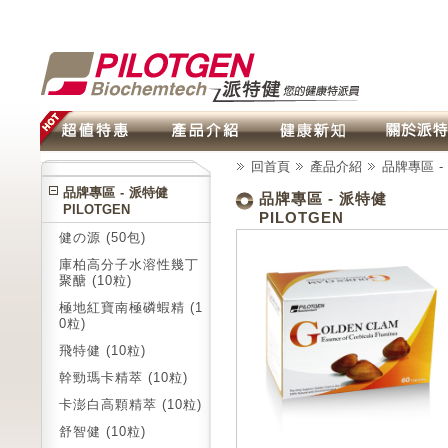
回首頁
產品介紹
品牌專區 - 
品牌專區 - 派特健
品牌專區 - 派特健
PILOTGEN
PILOTGEN
健の源 (50包)
庫柏高分子水溶性幾丁
聚醣 (10粒)
極地紅寶南極磷蝦精 (1
0粒)
飛特健 (10粒)
幹勁瑪卡精萃 (10粒)
卡澎白高顆精萃 (10粒)
舒智健 (10粒)