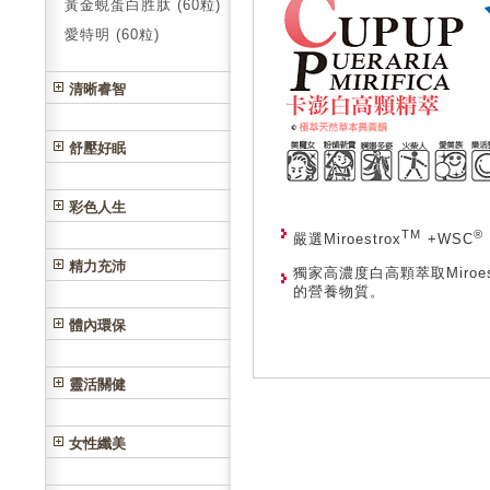
黃金蜆蛋白胜肽 (60粒)
愛特明 (60粒)
清晰睿智
舒壓好眠
彩色人生
TM
®
嚴選Miroestrox
+WSC
精力充沛
獨家高濃度白高顆萃取Miroe
的營養物質。
體內環保
靈活關健
女性纖美