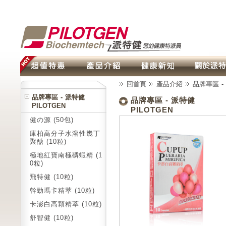
回首頁
產品介紹
品牌專區 - 
品牌專區 - 派特健
品牌專區 - 派特健
PILOTGEN
PILOTGEN
健の源 (50包)
庫柏高分子水溶性幾丁
聚醣 (10粒)
極地紅寶南極磷蝦精 (1
0粒)
飛特健 (10粒)
幹勁瑪卡精萃 (10粒)
卡澎白高顆精萃 (10粒)
舒智健 (10粒)