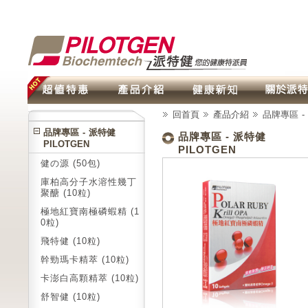
回首頁
產品介紹
品牌專區 - 
品牌專區 - 派特健
品牌專區 - 派特健
PILOTGEN
PILOTGEN
健の源 (50包)
庫柏高分子水溶性幾丁
聚醣 (10粒)
極地紅寶南極磷蝦精 (1
0粒)
飛特健 (10粒)
幹勁瑪卡精萃 (10粒)
卡澎白高顆精萃 (10粒)
舒智健 (10粒)