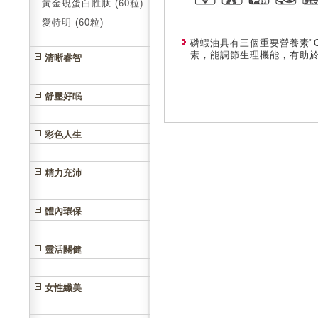
黃金蜆蛋白胜肽 (60粒)
愛特明 (60粒)
磷蝦油具有三個重要營養素"OPA"
素，能調節生理機能，有助
清晰睿智
舒壓好眠
彩色人生
精力充沛
體內環保
靈活關健
女性纖美