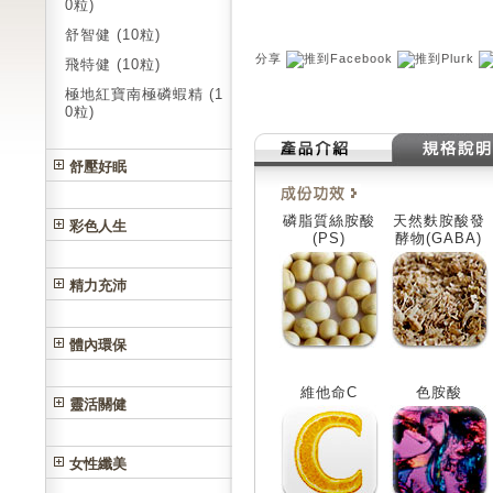
0粒)
舒智健 (10粒)
分享
飛特健 (10粒)
極地紅寶南極磷蝦精 (1
0粒)
舒壓好眠
磷脂質絲胺酸
天然麩胺酸發
彩色人生
(PS)
酵物(GABA)
精力充沛
體內環保
維他命C
色胺酸
靈活關健
女性纖美