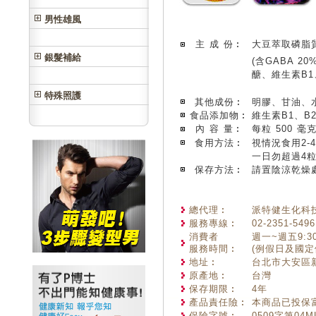
男性雄風
主 成 份︰
大豆萃取磷脂質
銀髮補給
(含GABA 20
醣、維生素B1
特殊照護
其他成份︰
明膠、甘油、
食品添加物︰
維生素B1、B
內 容 量︰
每粒 500 毫克
食用方法︰
視情況食用2-
一日勿超過4
保存方法︰
請置陰涼乾燥
總代理︰
派特健生化科
服務專線︰
02-2351-5496
消費者
週一~週五9:30-1
服務時間︰
(例假日及國定
地址︰
台北市大安區新
原產地︰
台灣
保存期限︰
4年
產品責任險︰
本商品已投保富
保險字號︰
0509字第04M