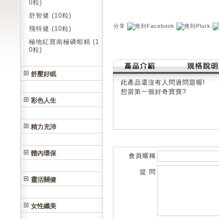
0粒)
舒智健 (10粒)
分享
飛特健 (10粒)
極地紅寶南極磷蝦精 (1
0粒)
舒壓好眠
此產品還沒有人問過問題喔!
想當第一個好奇寶寶?
彩色人生
精力充沛
體內環保
會員暱稱
提 問
靈活關健
女性纖美