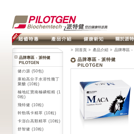
回首頁
產品介紹
品牌專區 - 
品牌專區 - 派特健
品牌專區 - 派特健
PILOTGEN
PILOTGEN
健の源 (50包)
庫柏高分子水溶性幾丁
聚醣 (10粒)
極地紅寶南極磷蝦精 (1
0粒)
飛特健 (10粒)
幹勁瑪卡精萃 (10粒)
卡澎白高顆精萃 (10粒)
舒智健 (10粒)