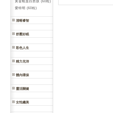
黃金蜆蛋白胜肽 (60粒)
愛特明 (60粒)
清晰睿智
舒壓好眠
彩色人生
精力充沛
體內環保
靈活關健
女性纖美