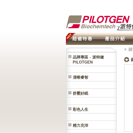
回
品牌專區 - 派特健
PILOTGEN
清晰睿智
舒壓好眠
彩色人生
精力充沛