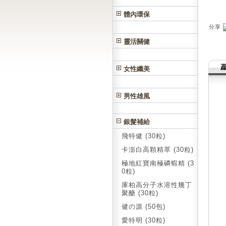
體內環保
分享
靈活關健
女性纖美
男性雄風
銀髮補給
飛特健 (30粒)
卡澎白高顆精萃 (30粒)
極地紅寶南極磷蝦精 (3
0粒)
庫柏高分子水溶性幾丁
聚醣 (30粒)
健の源 (50包)
愛特明 (30粒)