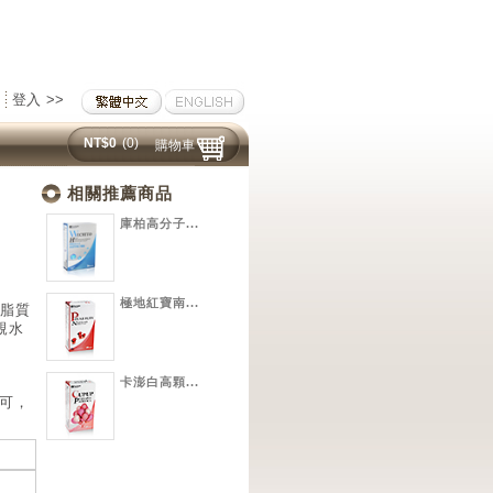
登入 >>
NT$0
(0)
購物車
相關推薦商品
庫柏高分子...
極地紅寶南...
磷脂質
親水
卡澎白高顆...
均可，