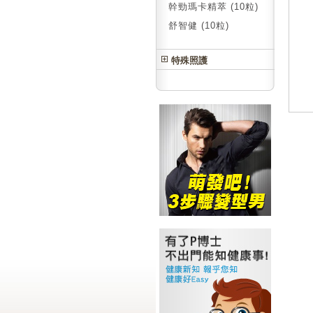
幹勁瑪卡精萃 (10粒)
舒智健 (10粒)
特殊照護