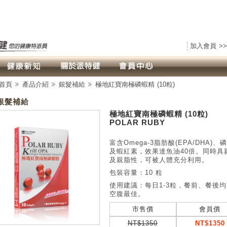
加入會員 >>
首頁
產品介紹
銀髮補給
極地紅寶南極磷蝦精 (10粒)
銀髮補給
極地紅寶南極磷蝦精 (10粒)
POLAR RUBY
富含Omega-3脂肪酸(EPA/DHA)、
及蝦紅素，效果達魚油40倍。同時具
及親脂性，可被人體充分利用。
包裝容量：10 粒
使用建議：每日1-3粒，餐前、餐後
空腹最佳。
市售價
會員價
NT$1350
NT$1350