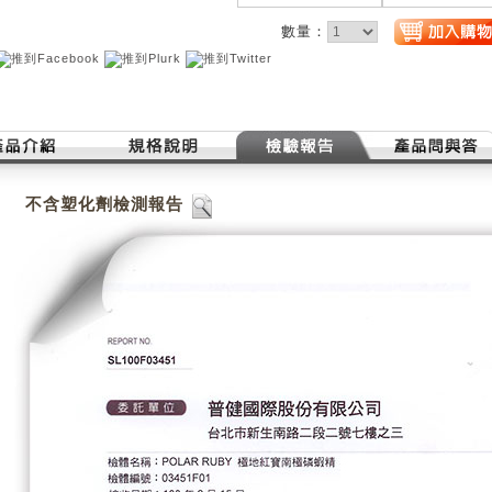
數量：
不含塑化劑檢測報告