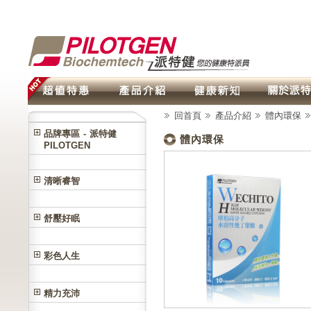
回首頁
產品介紹
體內環保
品牌專區 - 派特健
體內環保
PILOTGEN
清晰睿智
舒壓好眠
彩色人生
精力充沛