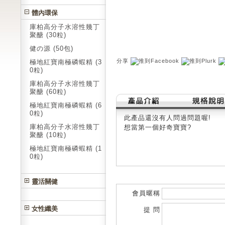
體內環保
庫柏高分子水溶性幾丁
聚醣 (30粒)
健の源 (50包)
分享
極地紅寶南極磷蝦精 (3
0粒)
庫柏高分子水溶性幾丁
聚醣 (60粒)
極地紅寶南極磷蝦精 (6
0粒)
此產品還沒有人問過問題喔!
庫柏高分子水溶性幾丁
想當第一個好奇寶寶?
聚醣 (10粒)
極地紅寶南極磷蝦精 (1
0粒)
靈活關健
會員暱稱
女性纖美
提 問