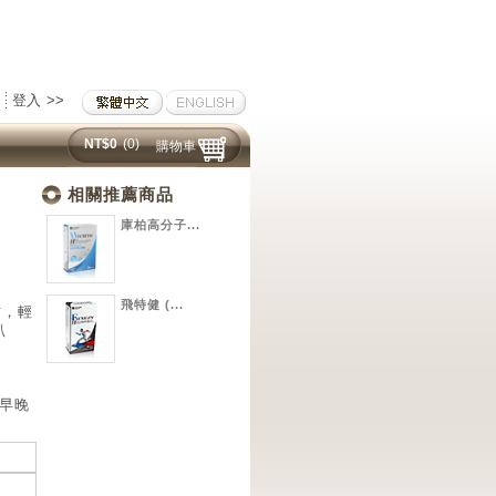
登入 >>
NT$0
(0)
購物車
相關推薦商品
庫柏高分子...
飛特健 (...
方，輕
趴
期早晚