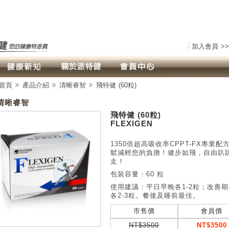
加入會員 >>
首頁
產品介紹
清晰睿智
飛特健 (60粒)
清晰睿智
飛特健 (60粒)
FLEXIGEN
1350倍超高吸收率CPPT-FX專業配
鬆減輕您的負擔！健步如飛，自由趴
走！
包裝容量：60 粒
使用建議：平日早晚各1-2粒；改善
各2-3粒。餐後及睡前最佳。
市售價
會員價
NT$3500
NT$3500